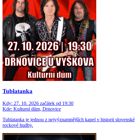
Tublatanka
Kdy:
27. 10. 2026 začátek od 19:30
Kde:
Kulturní dům, Drnovice
Tublatanka je jednou z nejvýznamnějších kapel v historii slovenské
rockové hudby.