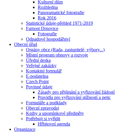
Kulturní dům
Rozhledna
Panoramatické fotografie
Rok 2016
Statistické údaje-přehled 1971-2019
Farnost Drnovice
Fotografie
Odpadové hospodářství
Obecní úřad
Orgány obce (Rada, zastupitelé, výbory...)
Místní program obnovy a rozvoje
Úřední deska
Veřejné zakázky
Kontaktní formulář
E-podatelna
Czech Point
Povinné údaje
Zásady pro přijímání a vyřizování žádostí
Pravidla pro vyřizování stížností a petic
Formuláře a podklady
Obecní zpravodaj
Knihy a upomínkové předměty
Potřebuji si vyřídit
Hřbitovní agenda
Organizace