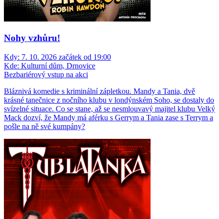
Nohy vzhůru!
Kdy:
7. 10. 2026 začátek od 19:00
Kde:
Kulturní dům, Drnovice
Bezbariérový vstup na akci
Bláznivá komedie s kriminální zápletkou. Mandy a Tania, dvě
krásné tanečnice z nočního klubu v londýnském Soho, se dostaly do
svízelné situace. Co se stane, až se nesmlouvavý majitel klubu Velký
Mack dozví, že Mandy má aférku s Gerrym a Tania zase s Terrym a
pošle na ně své kumpány?