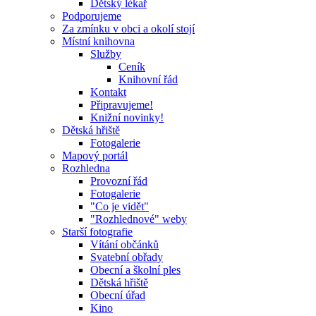
Dětský lékař
Podporujeme
Za zmínku v obci a okolí stojí
Místní knihovna
Služby
Ceník
Knihovní řád
Kontakt
Připravujeme!
Knižní novinky!
Dětská hřiště
Fotogalerie
Mapový portál
Rozhledna
Provozní řád
Fotogalerie
"Co je vidět"
"Rozhlednové" weby
Starší fotografie
Vítání občánků
Svatební obřady
Obecní a školní ples
Dětská hřiště
Obecní úřad
Kino