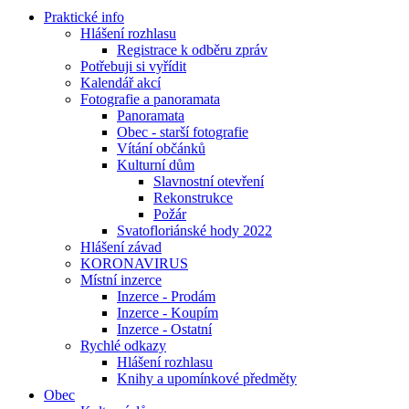
Praktické info
Hlášení rozhlasu
Registrace k odběru zpráv
Potřebuji si vyřídit
Kalendář akcí
Fotografie a panoramata
Panoramata
Obec - starší fotografie
Vítání občánků
Kulturní dům
Slavnostní otevření
Rekonstrukce
Požár
Svatofloriánské hody 2022
Hlášení závad
KORONAVIRUS
Místní inzerce
Inzerce - Prodám
Inzerce - Koupím
Inzerce - Ostatní
Rychlé odkazy
Hlášení rozhlasu
Knihy a upomínkové předměty
Obec