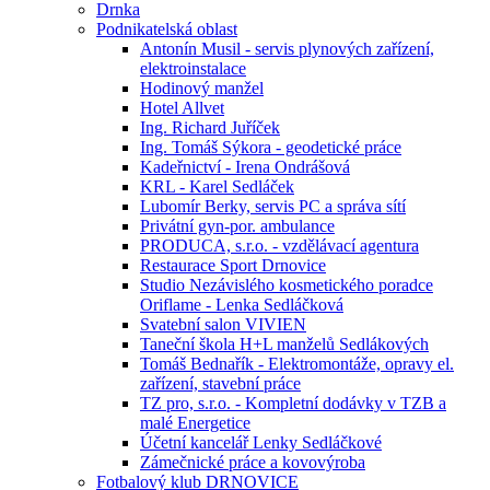
Drnka
Podnikatelská oblast
Antonín Musil - servis plynových zařízení,
elektroinstalace
Hodinový manžel
Hotel Allvet
Ing. Richard Juříček
Ing. Tomáš Sýkora - geodetické práce
Kadeřnictví - Irena Ondrášová
KRL - Karel Sedláček
Lubomír Berky, servis PC a správa sítí
Privátní gyn-por. ambulance
PRODUCA, s.r.o. - vzdělávací agentura
Restaurace Sport Drnovice
Studio Nezávislého kosmetického poradce
Oriflame - Lenka Sedláčková
Svatební salon VIVIEN
Taneční škola H+L manželů Sedlákových
Tomáš Bednařík - Elektromontáže, opravy el.
zařízení, stavební práce
TZ pro, s.r.o. - Kompletní dodávky v TZB a
malé Energetice
Účetní kancelář Lenky Sedláčkové
Zámečnické práce a kovovýroba
Fotbalový klub DRNOVICE