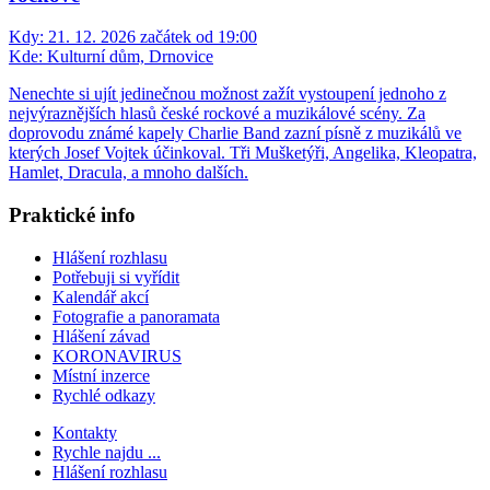
Kdy:
21. 12. 2026 začátek od 19:00
Kde:
Kulturní dům, Drnovice
Nenechte si ujít jedinečnou možnost zažít vystoupení jednoho z
nejvýraznějších hlasů české rockové a muzikálové scény. Za
doprovodu známé kapely Charlie Band zazní písně z muzikálů ve
kterých Josef Vojtek účinkoval. Tři Mušketýři, Angelika, Kleopatra,
Hamlet, Dracula, a mnoho dalších.
Praktické info
Hlášení rozhlasu
Potřebuji si vyřídit
Kalendář akcí
Fotografie a panoramata
Hlášení závad
KORONAVIRUS
Místní inzerce
Rychlé odkazy
Kontakty
Rychle najdu ...
Hlášení rozhlasu