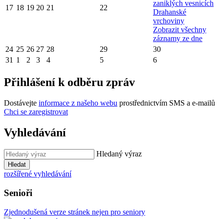
zaniklých vesnicích
17
18
19
20
21
22
Drahanské
vrchoviny
Zobrazit všechny
záznamy ze dne
24
25
26
27
28
29
30
31
1
2
3
4
5
6
Přihlášení k odběru zpráv
Dostávejte
informace z našeho webu
prostřednictvím SMS a e-mailů
Chci se zaregistrovat
Vyhledávání
Hledaný výraz
Hledat
rozšířené vyhledávání
Senioři
Zjednodušená verze stránek nejen pro seniory