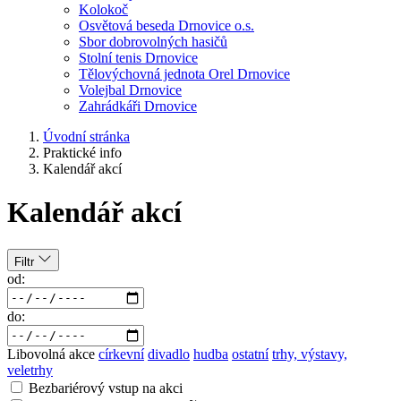
Kolokoč
Osvětová beseda Drnovice o.s.
Sbor dobrovolných hasičů
Stolní tenis Drnovice
Tělovýchovná jednota Orel Drnovice
Volejbal Drnovice
Zahrádkáři Drnovice
Úvodní stránka
Praktické info
Kalendář akcí
Kalendář akcí
Filtr
od:
do:
Libovolná akce
církevní
divadlo
hudba
ostatní
trhy, výstavy,
veletrhy
Bezbariérový vstup na akci