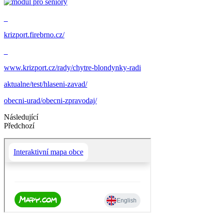
_
krizport.firebrno.cz/
_
www.krizport.cz/rady/chytre-blondynky-radi
aktualne/test/hlaseni-zavad/
obecni-urad/obecni-zpravodaj/
Následující
Předchozí
Interaktivní mapa obce