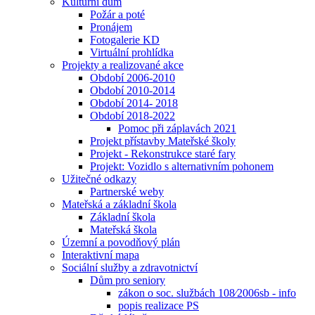
Kulturní dům
Požár a poté
Pronájem
Fotogalerie KD
Virtuální prohlídka
Projekty a realizované akce
Období 2006-2010
Období 2010-2014
Období 2014- 2018
Období 2018-2022
Pomoc při záplavách 2021
Projekt přístavby Mateřské školy
Projekt - Rekonstrukce staré fary
Projekt: Vozidlo s alternativním pohonem
Užitečné odkazy
Partnerské weby
Mateřská a základní škola
Základní škola
Mateřská škola
Územní a povodňový plán
Interaktivní mapa
Sociální služby a zdravotnictví
Dům pro seniory
zákon o soc. službách 108⁄2006sb - info
popis realizace PS