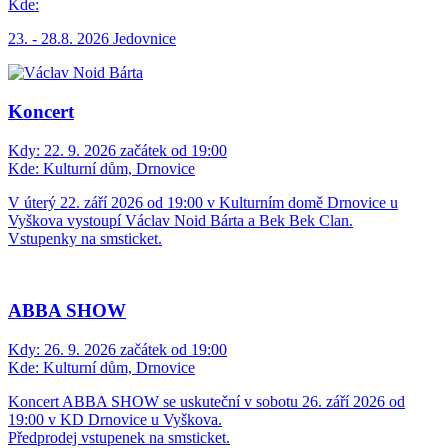
Kde:
23. - 28.8. 2026 Jedovnice
Koncert
Kdy:
22. 9. 2026 začátek od 19:00
Kde:
Kulturní dům, Drnovice
V úterý 22. září 2026 od 19:00 v Kulturním domě Drnovice u
Vyškova vystoupí Václav Noid Bárta a Bek Bek Clan.
Vstupenky na smsticket.
ABBA SHOW
Kdy:
26. 9. 2026 začátek od 19:00
Kde:
Kulturní dům, Drnovice
Koncert ABBA SHOW se uskuteční v sobotu 26. září 2026 od
19:00 v KD Drnovice u Vyškova.
Předprodej vstupenek na smsticket.