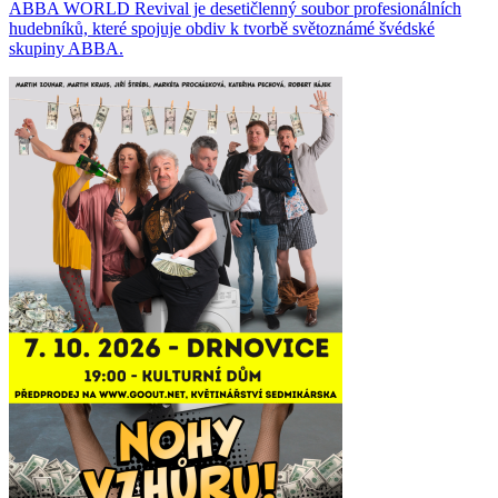
ABBA WORLD Revival je desetičlenný soubor profesionálních
hudebníků, které spojuje obdiv k tvorbě světoznámé švédské
skupiny ABBA.