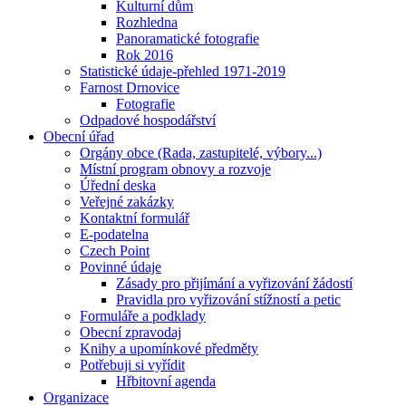
Kulturní dům
Rozhledna
Panoramatické fotografie
Rok 2016
Statistické údaje-přehled 1971-2019
Farnost Drnovice
Fotografie
Odpadové hospodářství
Obecní úřad
Orgány obce (Rada, zastupitelé, výbory...)
Místní program obnovy a rozvoje
Úřední deska
Veřejné zakázky
Kontaktní formulář
E-podatelna
Czech Point
Povinné údaje
Zásady pro přijímání a vyřizování žádostí
Pravidla pro vyřizování stížností a petic
Formuláře a podklady
Obecní zpravodaj
Knihy a upomínkové předměty
Potřebuji si vyřídit
Hřbitovní agenda
Organizace