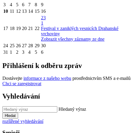
3
4
5
6
7
8
9
10
11
12
13
14
15
16
23
1
17
18
19
20
21
22
Festival v zaniklých vesnicích Drahanské
vrchoviny
Zobrazit všechny záznamy ze dne
24
25
26
27
28
29
30
31
1
2
3
4
5
6
Přihlášení k odběru zpráv
Dostávejte
informace z našeho webu
prostřednictvím SMS a e-mailů
Chci se zaregistrovat
Vyhledávání
Hledaný výraz
Hledat
rozšířené vyhledávání
Senioři