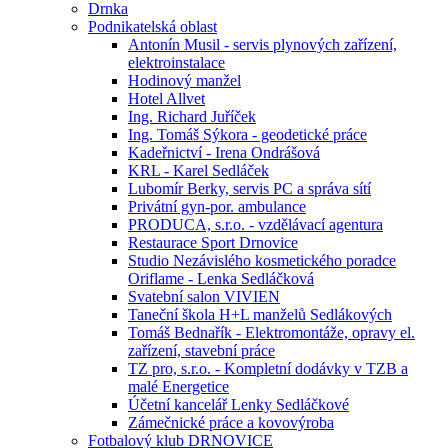
Drnka
Podnikatelská oblast
Antonín Musil - servis plynových zařízení,
elektroinstalace
Hodinový manžel
Hotel Allvet
Ing. Richard Juříček
Ing. Tomáš Sýkora - geodetické práce
Kadeřnictví - Irena Ondrášová
KRL - Karel Sedláček
Lubomír Berky, servis PC a správa sítí
Privátní gyn-por. ambulance
PRODUCA, s.r.o. - vzdělávací agentura
Restaurace Sport Drnovice
Studio Nezávislého kosmetického poradce
Oriflame - Lenka Sedláčková
Svatební salon VIVIEN
Taneční škola H+L manželů Sedlákových
Tomáš Bednařík - Elektromontáže, opravy el.
zařízení, stavební práce
TZ pro, s.r.o. - Kompletní dodávky v TZB a
malé Energetice
Účetní kancelář Lenky Sedláčkové
Zámečnické práce a kovovýroba
Fotbalový klub DRNOVICE