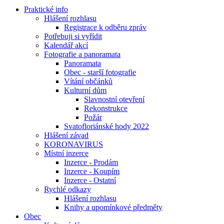
Praktické info
Hlášení rozhlasu
Registrace k odběru zpráv
Potřebuji si vyřídit
Kalendář akcí
Fotografie a panoramata
Panoramata
Obec - starší fotografie
Vítání občánků
Kulturní dům
Slavnostní otevření
Rekonstrukce
Požár
Svatofloriánské hody 2022
Hlášení závad
KORONAVIRUS
Místní inzerce
Inzerce - Prodám
Inzerce - Koupím
Inzerce - Ostatní
Rychlé odkazy
Hlášení rozhlasu
Knihy a upomínkové předměty
Obec