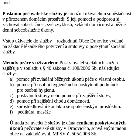
hod..
Posláním pečovatelské služby
je umožnit uživatelům soběstačnost
v přirozeném domácím prostředí. S její pomocí a podporou si
zachovat soběstačnost, své zvyklosti, zvládat domácnost a běžné
denní sebeobslužné úkony.
Vstup uživatele do služby : rozhodnutí Obce Drnovice vydané
na základě lékařského potvrzení a smlouvy o poskytnutí sociální
služby.
Metody práce s uživatelem
: Poskytovatel sociálních služeb
zajišťuje v souladu s § 40 zákona č. 108/2006 Sb. následující
služby:
a)
pomoc při zvládání běžných úkonů péče o vlastní osobu,
b)
pomoc při osobní hygieně nebo poskytnutí podmínek
pro osobní hygienu,
c)
poskytnutí stravy nebo pomoc při zajištění stravy,
d)
pomoc při zajištění chodu domácnosti,
e)
zprostředkování kontaktu se společenským prostředím.
f)
pedikúra, masáže
Úhrada za uvedené služby je dána
ceníkem poskytovaných
úkonů
pečovatelské služby v Drnovicích, schváleným radou
obce na základě vyhl. MPSV č. 505/2006 Sb.