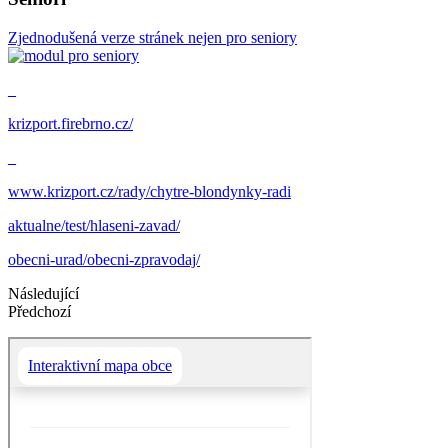
Zjednodušená verze stránek nejen pro seniory
_
krizport.firebrno.cz/
_
www.krizport.cz/rady/chytre-blondynky-radi
aktualne/test/hlaseni-zavad/
obecni-urad/obecni-zpravodaj/
Následující
Předchozí
Interaktivní mapa obce