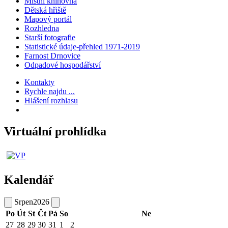
Místní knihovna
Dětská hřiště
Mapový portál
Rozhledna
Starší fotografie
Statistické údaje-přehled 1971-2019
Farnost Drnovice
Odpadové hospodářství
Kontakty
Rychle najdu ...
Hlášení rozhlasu
Virtuální prohlídka
Kalendář
Srpen
2026
Po
Út
St
Čt
Pá
So
Ne
27
28
29
30
31
1
2