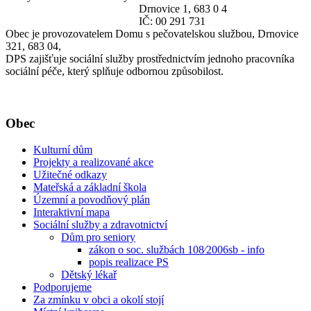
Drnovice 1, 683 0 4
IČ: 00 291 731
Obec je provozovatelem Domu s pečovatelskou službou, Drnovice
321, 683 04,
DPS zajišťuje sociální služby prostřednictvím jednoho pracovníka
sociální péče, který splňuje odbornou způsobilost.
Obec
Kulturní dům
Projekty a realizované akce
Užitečné odkazy
Mateřská a základní škola
Územní a povodňový plán
Interaktivní mapa
Sociální služby a zdravotnictví
Dům pro seniory
zákon o soc. službách 108⁄2006sb - info
popis realizace PS
Dětský lékař
Podporujeme
Za zmínku v obci a okolí stojí