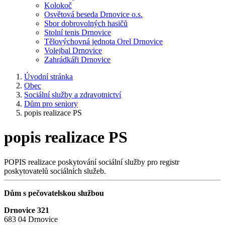
Kolokoč
Osvětová beseda Drnovice o.s.
Sbor dobrovolných hasičů
Stolní tenis Drnovice
Tělovýchovná jednota Orel Drnovice
Volejbal Drnovice
Zahrádkáři Drnovice
Úvodní stránka
Obec
Sociální služby a zdravotnictví
Dům pro seniory
popis realizace PS
popis realizace PS
POPIS realizace poskytování sociální služby pro registr
poskytovatelů sociálních služeb.
Dům s pečovatelskou službou
Drnovice 321
683 04 Drnovice