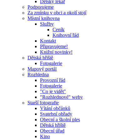
Dětský lékař
Podporujeme
Za zmínku v obci a okolí stojí
Místní knihovna
Služby
Ceník
Knihovní řád
Kontakt
Připravujeme!
Knižní novinky!
Dětská hřiště
Fotogalerie
Mapový portál
Rozhledna
Provozní řád
Fotogalerie
"Co je vidět"
"Rozhlednové" weby
Starší fotografie
Vítání občánků
Svatební obřady
Obecní a školní ples
Dětská hřiště
Obecní úřad
Kino