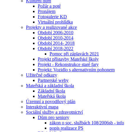
Kulturní dům
Požár a poté
Pronájem
Fotogalerie KD
Virtuální prohlídka
Projekty a realizované akce
Období 2006-2010
Období 2010-2014
Období 2014- 2018
Období 2018-2022
Pomoc při záplavách 2021
Projekt přístavby Mateřské školy
Projekt - Rekonstrukce staré fary
Projekt: Vozidlo s alternativním pohonem
Užitečné odkazy
Partnerské weby
Mateřská a základní škola
Základní škola
Mateřská škola
Územní a povodňový plán
Interaktivní mapa
Sociální služby a zdravotnictví
Dům pro seniory
zákon o soc. službách 108⁄2006sb - info
popis realizace PS